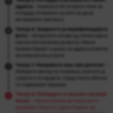
Чекор 5: Потврдете ја вашата е-меил
адреса
– Казиното ќе испрати линк за
потврда. Кликнете на него за да ја
активирате сметката.
Чекор 6: Завршете ја верификацијата
(KYC)
– Испратете копија од лична карта,
пасош или возачка дозвола. Некои
казина бараат и доказ за адреса (сметка
за комунални услуги).
Чекор 7: Направете ваш прв депозит
–
Изберете метод на плаќање, внесете ја
сумата и потврдете. Средствата обично
се појавуваат веднаш.
Чекор 8: Побарајте го вашиот велкам
бонус
– Некои казина автоматски го
додаваат бонусот, други бараат да