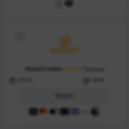
Mozzart Casino
Рецензија
4/5
100 FS
3500+
Играјте