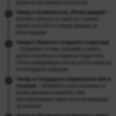
дозвола од признат регулатор.
Чекор 2: Кликнете на „Регистрација"
–
Копчето обично се наоѓа во горниот
десен агол. Ќе се отвори форма за
регистрација.
Чекор 3: Внесете ги вашите податоци
– Потребни се име, презиме, е-меил,
датум на раѓање и адреса. Користете
точни информации затоа што ќе мора да
ги потврдите подоцна.
Чекор 4: Создадете корисничко име и
лозинка
– Изберете силна лозинка со
букви, броеви и симболи. Ние
препорачуваме користење на менаџер
за лозинки.