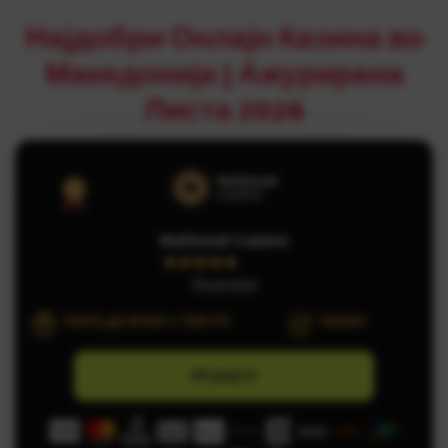
Најдобри Онлајн Казина во
Македонија | Ажурирана
Листа 2026
National Casino
5/5
Рецензија
100% до €100 + 100 FS
5000+
Играјте