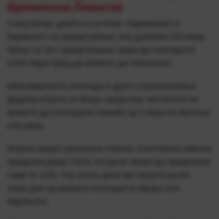
Временски Лимити)
Секој бонус доаѓа со услови. Најважниот е
барањето за превртување. Ако добиете 100 евра
бонус со 30x превртување, мора да опкладите
3,000 евра пред да можете да повлечете.
Максималната опклада е друго ограничување.
Додека играте со бонус средства, честопати не
можете да опкладите повеќе од 5 евра по вртење
или рака.
Игрите имаат различна тежина. Слотовите обично
придонесуваат 100%, но рулет може да придонесе
само 10-20%. Тоа значи дека ако играте рулет,
само дел од вашите опклади се бројат кон
барањето.