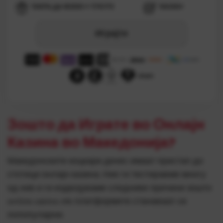
100% до €300 + 170 FS
9400+
Играјте
Зошто да Играте во Онлајн
Казина во Македонија?
Македонските коцкари денес имаат пристап до
стотици онлајн казина. Ние ги тестиравме многу
од нив и ги издвојуваме следниве причини зошто
online casino mk платформите станаваат се
попопуларни: