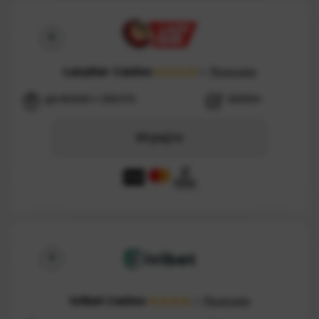
Lazybar Casino
Рецензија
4/5
до €450 + 250 FS
6000+
Играјте
Ivibet Casino
Рецензија
4/5