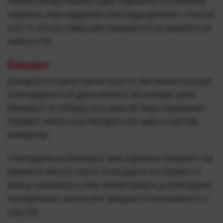
Некои онлајн казина нудат варианти со посебни
правила. Ние најдовме игри каде дилерот стои на
soft 17, што ја намалува предноста на казиното за
околу 0.2%.
Бакара
Бакарата е едноставна игра со три можни исходи.
Опкладувате се дека играчот ќе победи, дека
банкарот ќе победи или дека ќе биде нерешено.
Нашиот тим ја игра бакарата во живо и против
компјутер.
Опкладата на банкарот има најниска предност на
казиното (околу 1.06%). Опкладата на играчот е
малку повисока (1.24%). Избегнувајте ја опкладата
на нерешено затоа што предноста на казиното е
над 14%.