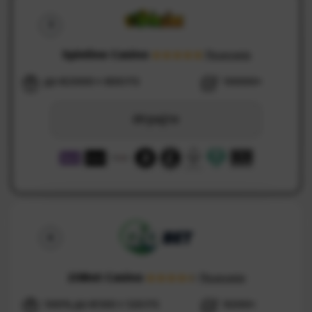
Spinline Casino
Рецензија
5/5
до €2000 + 800 FS
10000+
Играјте
20Bet Casino
Рецензија
4.5/5
100% до €100 + 120 FS
9200+