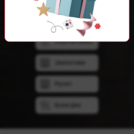
Слотови
Игри во живо
Јекпотови
Рулет
Блек Џек