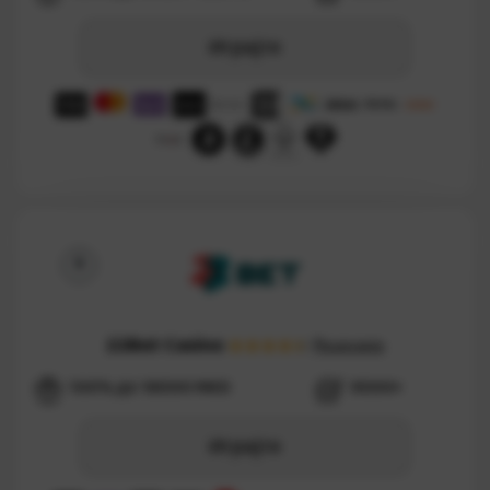
Играјте
22Bet Casino
Рецензија
4.5/5
100% до 18000 MKD
9000+
Играјте