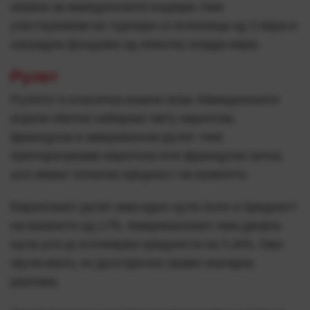
казина за македонските коцкари. Ние
учествувавме во турнири со влезница од 5 евра и
наградни фондови од неколку илјади евра.
Рулет
Рулетот е класична казино игра. Македонските
играчи обично избираат меѓу европски,
француски и американски рулет. Ние
препорачуваме европски или француски затоа
што имаат пониска предност на казиното.
Европскиот рулет има едно нула поле и предност
на казиното од 2.7%. Американскиот има двојна
нула што ја зголемува предноста на 5.26%. Ова
звучи мало, но долгорочно прави значајна
разлика.