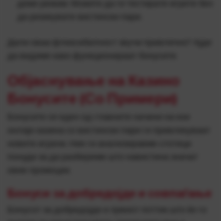
демо режим. Можете да ги тестирате игрите без
да ризикувате вистински пари.
Дали оваа флексибилност звучи привлечно? Ајде
да видиме како функционираат бонусите.
Објаснување на Казино
Бонусите (Со Примери)
Бонусите се еден од главните начини на кои
онлајн казина со вистински пари ги привлекуваат
новите играчи. Ние ги анализиравме стотици
понуди за да разбереме што навистина значат
овие промоции.
Бонуси за добредојде и совпаѓање
Бонусот за добредојде е првиот поттик што ќе го