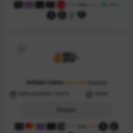
Hellspin Casino
Рецензија
4.5/5
100% до €400 + 150 FS
3200+
Играјте